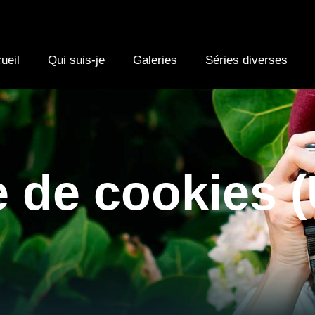
ueil
Qui suis-je
Galeries
Séries diverses
e de cookies 